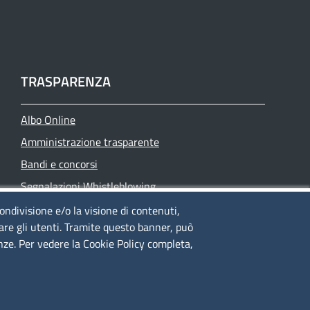
TRASPARENZA
Albo Online
Amministrazione trasparente
Bandi e concorsi
Segnalazioni Whistleblowing
Accessibilità
condivisione e/o la visione di contenuti,
lare gli utenti. Tramite questo banner, può
IBAN e pagamenti informatici
enze. Per vedere la Cookie Policy completa,
Informative privacy e cookie
Verifiche PA
Attuazione misure PNRR