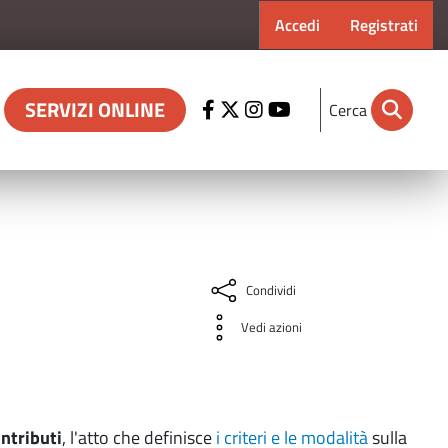
Menu profilo ut
Accedi
Registrati
SERVIZI ONLINE
Cerca
Condividi
Vedi azioni
ntributi
, l'atto che definisce
i criteri e le modalità
sulla