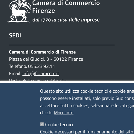
SEDI
Camera di Commercio di Firenze
Piazza dei Giudici, 3 - 50122 Firenze
Telefono: 055.23.92.11
Email:
info@fi.camcom.it
Posta elettronica certificata:
cciaa.firenze@fi.legalmail.camcom.it
Questo sito utilizza cookie tecnici e cookie ana
possono essere installati, solo previo Suo cons
Partita IVA 03097420487
accettare tutti i cookies, selezionare le catego
Codice fiscale 80002690487
clicchi
More info
Mappa del sito
Cookie tecnici
Accesso riservato
Cookie necessari per il funzionamento del sito 