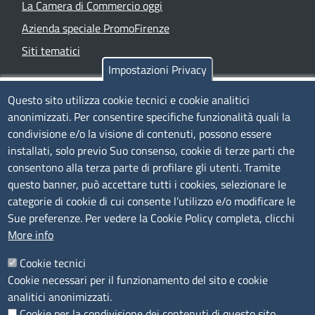
La Camera di Commercio oggi
Azienda speciale PromoFirenze
Siti tematici
Impostazioni Privacy
TRASPARENZA
Questo sito utilizza cookie tecnici e cookie analitici
anonimizzati. Per consentire specifiche funzionalità quali la
Albo Online
condivisione e/o la visione di contenuti, possono essere
Amministrazione trasparente
installati, solo previo Suo consenso, cookie di terze parti che
consentono alla terza parte di profilare gli utenti. Tramite
Bandi e concorsi
questo banner, può accettare tutti i cookies, selezionare le
Segnalazioni Whistleblowing
categorie di cookie di cui consente l’utilizzo e/o modificare le
Accessibilità
Sue preferenze. Per vedere la Cookie Policy completa, clicchi
More info
IBAN e pagamenti informatici
Informative privacy e cookie
Cookie tecnici
Cookie necessari per il funzionamento del sito e cookie
Verifiche PA
analitici anonimizzati.
Attuazione misure PNRR
Cookie per la condivisione dei contenuti di questo sito