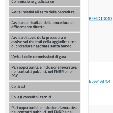
Commissione giudicatrice
Avvisi relativi all'esito della procedura
B596D1D04D
Avviso sui risultati della procedura di
affidamento diretto
Avviso di avvio della procedura e
avviso sui risultati della aggiudicazione
di procedure negoziate senza bando
Verbali delle commissioni di gara
Pari opportunità e inclusione lavorativa
nei contratti pubblici, nel PNRR e nel
PNC
B59949B754
Contratti
Collegi consultivi tecnici
Pari opportunità e inclusione lavorativa
nei contratti pubblici, nel PNRR e nel