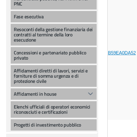
PNC
Fase esecutiva
Resoconti della gestione finanziaria dei
contratti al termine della loro
esecuzione
Concessioni e partenariato pubblico
B59EA0DA52
privato
Affidamenti diretti di lavori, servizi e
forniture di somma urgenza e di
protezione civile
Affidamenti in house
Elenchi ufficiali di operatori economici
riconosciuti e certificazioni
Progetti di investimento pubblico