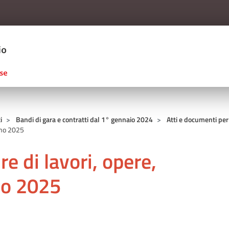
Salta al contenuto principale
ERCIO D'ITALIA
i
Bandi di gara e contratti dal 1° gennaio 2024
Atti e documenti pe
Anno 2025
re di lavori, opere,
nno 2025