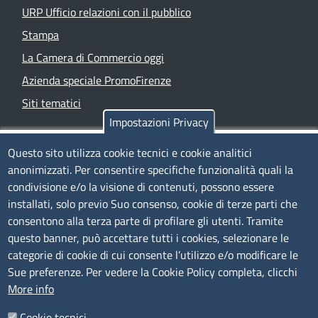
URP Ufficio relazioni con il pubblico
Stampa
La Camera di Commercio oggi
Azienda speciale PromoFirenze
Siti tematici
Impostazioni Privacy
TRASPARENZA
Questo sito utilizza cookie tecnici e cookie analitici
anonimizzati. Per consentire specifiche funzionalità quali la
Albo Online
condivisione e/o la visione di contenuti, possono essere
Amministrazione trasparente
installati, solo previo Suo consenso, cookie di terze parti che
consentono alla terza parte di profilare gli utenti. Tramite
Bandi e concorsi
questo banner, può accettare tutti i cookies, selezionare le
Segnalazioni Whistleblowing
categorie di cookie di cui consente l’utilizzo e/o modificare le
Accessibilità
Sue preferenze. Per vedere la Cookie Policy completa, clicchi
More info
IBAN e pagamenti informatici
Informative privacy e cookie
Cookie tecnici