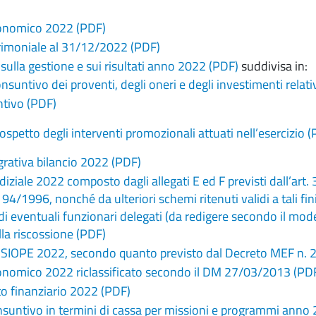
onomico 2022 (PDF)
rimoniale al 31/12/2022 (PDF)
 sulla gestione e sui risultati anno 2022 (PDF)
suddivisa in:
nsuntivo dei proventi, degli oneri e degli investimenti relativi 
ntivo (PDF)
ospetto degli interventi promozionali attuati nell’esercizio 
grativa bilancio 2022 (PDF)
diziale 2022 composto dagli allegati E ed F previsti dall’art.
4/1996, nonché da ulteriori schemi ritenuti validi a tali fini
di eventuali funzionari delegati (da redigere secondo il mode
lla riscossione (PDF)
i SIOPE 2022, secondo quanto previsto dal Decreto MEF n.
onomico 2022 riclassificato secondo il DM 27/03/2013 (PD
o finanziario 2022 (PDF)
suntivo in termini di cassa per missioni e programmi anno