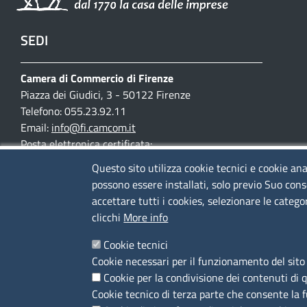
SEDI
Camera di Commercio di Firenze
Piazza dei Giudici, 3 - 50122 Firenze
Telefono: 055.23.92.11
Email:
info@fi.camcom.it
Posta elettronica certificata:
cciaa.firenze@fi.legalmail.camcom.it
Questo sito utilizza cookie tecnici e cookie ana
possono essere installati, solo previo Suo cons
Partita IVA 03097420487
accettare tutti i cookies, selezionare le catego
Codice fiscale 80002690487
clicchi
More info
Mappa del sito
Cookie tecnici
Accesso riservato
Cookie necessari per il funzionamento del sito 
Cookie per la condivisione dei contenuti di 
Cookie tecnico di terza parte che consente la 