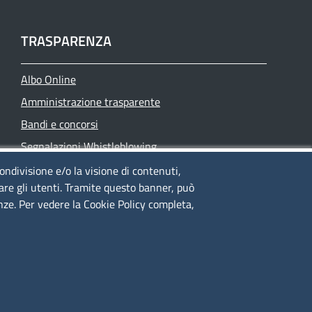
TRASPARENZA
Albo Online
Amministrazione trasparente
Bandi e concorsi
Segnalazioni Whistleblowing
Accessibilità
condivisione e/o la visione di contenuti,
lare gli utenti. Tramite questo banner, può
IBAN e pagamenti informatici
enze. Per vedere la Cookie Policy completa,
Informative privacy e cookie
Verifiche PA
Attuazione misure PNRR
Modulistica