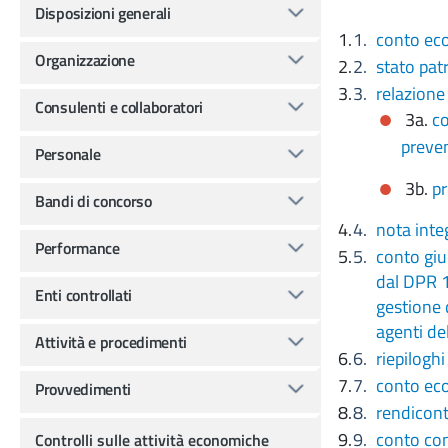
Disposizioni generali
conto ec
Organizzazione
stato pat
relazione
Consulenti e collaboratori
3a.
co
preve
Personale
3b.
pr
Bandi di concorso
nota inte
Performance
conto giu
dal DPR 19
Enti controllati
gestione 
agenti de
Attività e procedimenti
riepilogh
conto ec
Provvedimenti
rendicont
conto con
Controlli sulle attività economiche