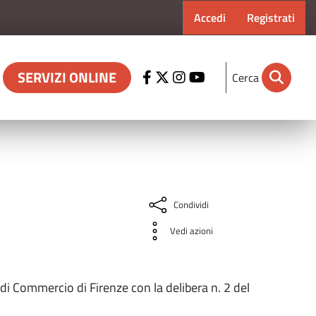
Menu profilo ut
Accedi
Registrati
SERVIZI ONLINE
Cerca
Condividi
Vedi azioni
 di Commercio di Firenze con la delibera n. 2 del