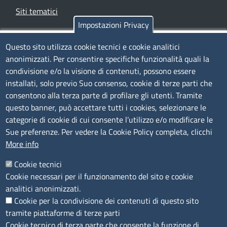
Siti tematici
Impostazioni Privacy
TRASPARENZA
Questo sito utilizza cookie tecnici e cookie analitici
anonimizzati. Per consentire specifiche funzionalità quali la
Albo Online
condivisione e/o la visione di contenuti, possono essere
Amministrazione trasparente
installati, solo previo Suo consenso, cookie di terze parti che
consentono alla terza parte di profilare gli utenti. Tramite
Bandi e concorsi
questo banner, può accettare tutti i cookies, selezionare le
Segnalazioni Whistleblowing
categorie di cookie di cui consente l’utilizzo e/o modificare le
Accessibilità
Sue preferenze. Per vedere la Cookie Policy completa, clicchi
More info
IBAN e pagamenti informatici
Informative privacy e cookie
Cookie tecnici
Cookie necessari per il funzionamento del sito e cookie
Verifiche PA
analitici anonimizzati.
Attuazione misure PNRR
Cookie per la condivisione dei contenuti di questo sito
Modulistica
tramite piattaforme di terze parti
Cookie tecnico di terza parte che consente la funzione di