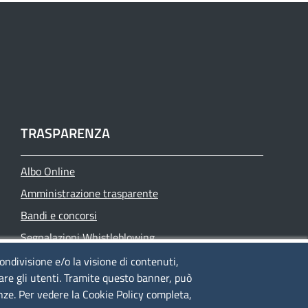
TRASPARENZA
Albo Online
Amministrazione trasparente
Bandi e concorsi
Segnalazioni Whistleblowing
Accessibilità
condivisione e/o la visione di contenuti,
lare gli utenti. Tramite questo banner, può
IBAN e pagamenti informatici
enze. Per vedere la Cookie Policy completa,
Informative privacy e cookie