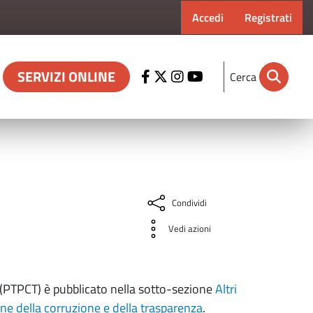
Menu profilo ut
Accedi
Registrati
SERVIZI ONLINE
Cerca
Condividi
Vedi azioni
a (PTPCT) è pubblicato nella sotto-sezione
Altri
ne della corruzione e della trasparenza
.