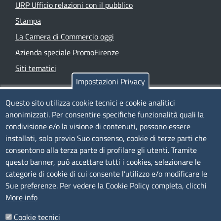
URP Ufficio relazioni con il pubblico
Stampa
La Camera di Commercio oggi
Azienda speciale PromoFirenze
Siti tematici
Impostazioni Privacy
TRASPARENZA
Questo sito utilizza cookie tecnici e cookie analitici
anonimizzati. Per consentire specifiche funzionalità quali la
Albo Online
condivisione e/o la visione di contenuti, possono essere
Amministrazione trasparente
installati, solo previo Suo consenso, cookie di terze parti che
consentono alla terza parte di profilare gli utenti. Tramite
Bandi e concorsi
questo banner, può accettare tutti i cookies, selezionare le
Segnalazioni Whistleblowing
categorie di cookie di cui consente l’utilizzo e/o modificare le
Accessibilità
Sue preferenze. Per vedere la Cookie Policy completa, clicchi
More info
IBAN e pagamenti informatici
Informative privacy e cookie
Cookie tecnici