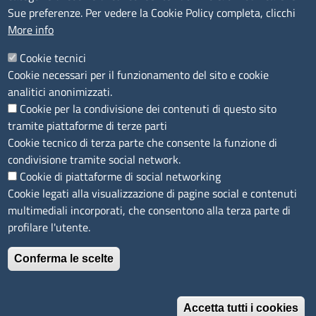
Accessibilità
Sue preferenze. Per vedere la Cookie Policy completa, clicchi
More info
IBAN e pagamenti informatici
Informative privacy e cookie
Cookie tecnici
Cookie necessari per il funzionamento del sito e cookie
Verifiche PA
analitici anonimizzati.
Attuazione misure PNRR
Cookie per la condivisione dei contenuti di questo sito
Modulistica
tramite piattaforme di terze parti
Cookie tecnico di terza parte che consente la funzione di
condivisione tramite social network.
SEGUICI SU
Cookie di piattaforme di social networking
Cookie legati alla visualizzazione di pagine social e contenuti
multimediali incorporati, che consentono alla terza parte di
profilare l'utente.
Conferma le scelte
Accetta tutti i cookies