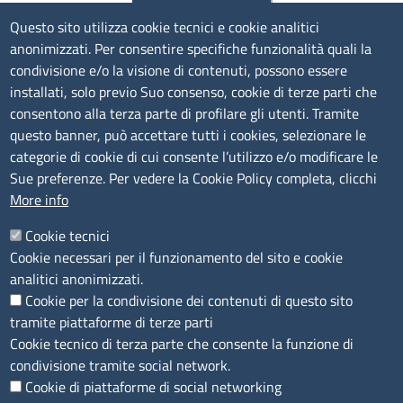
TRASPARENZA
Questo sito utilizza cookie tecnici e cookie analitici
anonimizzati. Per consentire specifiche funzionalità quali la
Albo Online
condivisione e/o la visione di contenuti, possono essere
Amministrazione trasparente
installati, solo previo Suo consenso, cookie di terze parti che
consentono alla terza parte di profilare gli utenti. Tramite
Bandi e concorsi
questo banner, può accettare tutti i cookies, selezionare le
Segnalazioni Whistleblowing
categorie di cookie di cui consente l’utilizzo e/o modificare le
Accessibilità
Sue preferenze. Per vedere la Cookie Policy completa, clicchi
More info
IBAN e pagamenti informatici
Informative privacy e cookie
Cookie tecnici
Cookie necessari per il funzionamento del sito e cookie
Verifiche PA
analitici anonimizzati.
Attuazione misure PNRR
Cookie per la condivisione dei contenuti di questo sito
Modulistica
tramite piattaforme di terze parti
Cookie tecnico di terza parte che consente la funzione di
condivisione tramite social network.
SEGUICI SU
Cookie di piattaforme di social networking