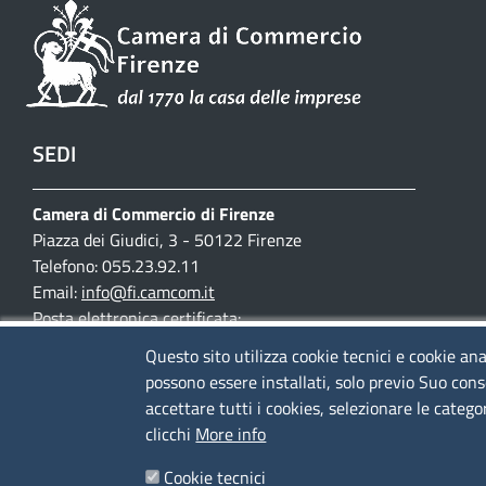
SEDI
Camera di Commercio di Firenze
Piazza dei Giudici, 3 - 50122 Firenze
Telefono: 055.23.92.11
Email:
info@fi.camcom.it
Posta elettronica certificata:
cciaa.firenze@fi.legalmail.camcom.it
Questo sito utilizza cookie tecnici e cookie ana
possono essere installati, solo previo Suo cons
Partita IVA 03097420487
accettare tutti i cookies, selezionare le catego
Codice fiscale 80002690487
clicchi
More info
Mappa del sito
Cookie tecnici