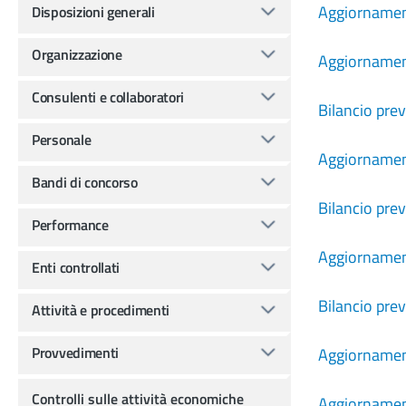
Aggiornament
Disposizioni generali
Organizzazione
Aggiornament
Consulenti e collaboratori
Bilancio pre
Personale
Aggiornament
Bandi di concorso
Bilancio pre
Performance
Aggiornament
Enti controllati
Bilancio pre
Attività e procedimenti
Provvedimenti
Aggiornament
Controlli sulle attività economiche
Aggiornament