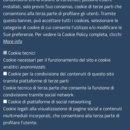
Amministrazione trasparente
installati, solo previo Suo consenso, cookie di terze parti che
consentono alla terza parte di profilare gli utenti. Tramite
Bandi e concorsi
questo banner, può accettare tutti i cookies, selezionare le
Segnalazioni Whistleblowing
categorie di cookie di cui consente l’utilizzo e/o modificare le
Accessibilità
Sue preferenze. Per vedere la Cookie Policy completa, clicchi
More info
IBAN e pagamenti informatici
Informative privacy e cookie
Cookie tecnici
Cookie necessari per il funzionamento del sito e cookie
Verifiche PA
analitici anonimizzati.
Attuazione misure PNRR
Cookie per la condivisione dei contenuti di questo sito
Modulistica
tramite piattaforme di terze parti
Cookie tecnico di terza parte che consente la funzione di
condivisione tramite social network.
SEGUICI SU
Cookie di piattaforme di social networking
Cookie legati alla visualizzazione di pagine social e contenuti
multimediali incorporati, che consentono alla terza parte di
profilare l'utente.