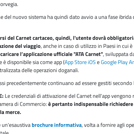
orvegia.
ne del nuovo sistema ha quindi dato avvio a una fase ibrida 
rsi del Carnet cartaceo, quindi, l'utente dovrà obbligato
azione del viaggio
, anche in caso di utilizzo in Paesi in cui
caricare l’applicazione ufficiale "ATA Carnet"
, sviluppata 
e è disponibile sia come app (
App Store iOS
e
Google Play A
ralizzata delle operazioni doganali.
ssi precedentemente continuano ad essere gestiti secondo l
E:
Le credenziali di attivazione del Carnet nell'app vengono r
Camera di Commercio:
è pertanto indispensabile richiedere
la merce.
le un'esaustiva
brochure informativa
, volta a fornire agli op
tale.