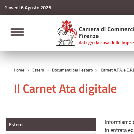
Giovedì 6 Agosto 2026
CAMERE DI COMM
Home
Estero
Documenti per l'estero
Carnet A.T.A. e C.P
Il Carnet Ata digitale
Estero
Informiamo ch
Estero
in entrata ed