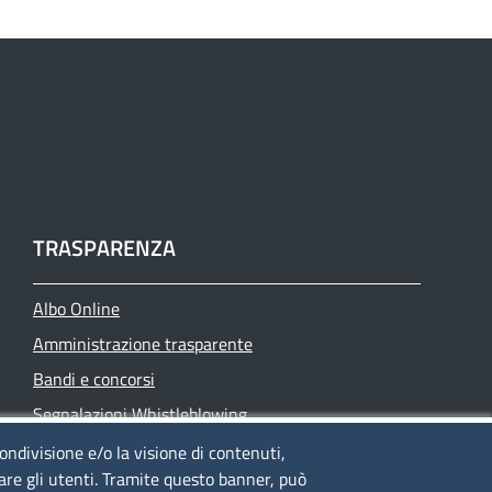
TRASPARENZA
Albo Online
Amministrazione trasparente
Bandi e concorsi
Segnalazioni Whistleblowing
Accessibilità
condivisione e/o la visione di contenuti,
lare gli utenti. Tramite questo banner, può
IBAN e pagamenti informatici