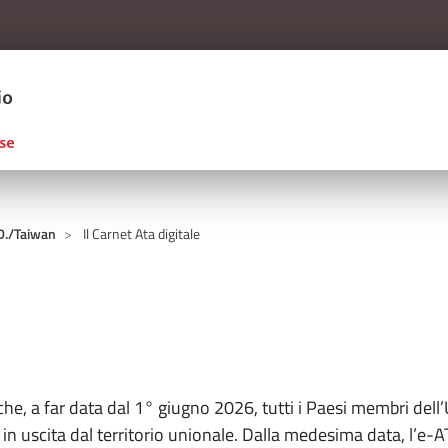
Salta al contenuto principale
ERCIO D'ITALIA
.D./Taiwan
Il Carnet Ata digitale
e, a far data dal 1° giugno 2026, tutti i Paesi membri dell’
 in uscita dal territorio unionale. Dalla medesima data, l’e