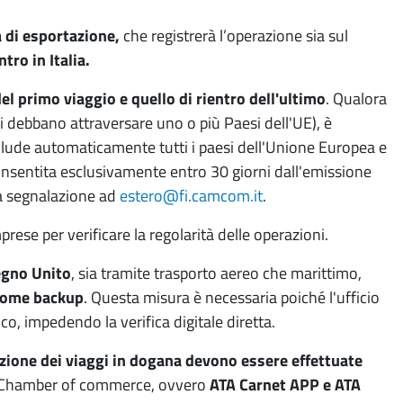
 di esportazione,
che registrerà l’operazione sia sul
tro in Italia.
del primo viaggio e quello di rientro dell'ultimo
. Qualora
a si debbano attraversare uno o più Paesi dell'UE), è
 include automaticamente tutti i paesi dell'Unione Europea e
 consentita esclusivamente entro 30 giorni dall'emissione
ia segnalazione ad
estero@fi.camcom.it
.
rese per verificare la regolarità delle operazioni.
gno Unito
, sia tramite trasporto aereo che marittimo,
 come backup
. Questa misura è necessaria poiché l'ufficio
co, impedendo la verifica digitale diretta.
azione dei viaggi in dogana devono essere effettuate
l Chamber of commerce, ovvero
ATA Carnet APP e ATA