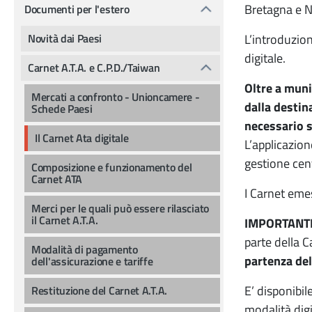
Bretagna e N
Documenti per l'estero
Novità dai Paesi
L’introduzio
digitale.
Carnet A.T.A. e C.P.D./Taiwan
Oltre a muni
Mercati a confronto - Unioncamere -
dalla destin
Schede Paesi
necessario s
Il Carnet Ata digitale
L’applicazion
gestione cent
Composizione e funzionamento del
Carnet ATA
I Carnet eme
Merci per le quali può essere rilasciato
il Carnet A.T.A.
IMPORTANT
parte della 
Modalità di pagamento
partenza del
dell'assicurazione e tariffe
E’ disponibi
Restituzione del Carnet A.T.A.
modalità digi