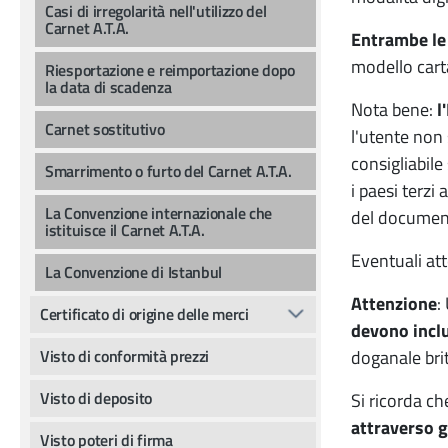
Casi di irregolarità nell'utilizzo del
Carnet A.T.A.
Entrambe le 
modello carta
Riesportazione e reimportazione dopo
la data di scadenza
Nota bene:
l'
Carnet sostitutivo
l'utente non 
consigliabile
Smarrimento o furto del Carnet A.T.A.
i paesi terzi
La Convenzione internazionale che
del document
istituisce il Carnet A.T.A.
Eventuali att
La Convenzione di Istanbul
Attenzione
:
Certificato di origine delle merci
devono inclu
Visto di conformità prezzi
doganale brit
Visto di deposito
Si ricorda c
attraverso g
Visto poteri di firma