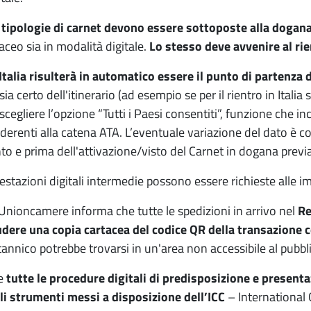
tipologie di carnet devono essere sottoposte alla dogana
ceo sia in modalità digitale.
Lo stesso deve avvenire al rien
Italia risulterà in automatico essere il punto di partenza 
sia certo dell'itinerario (ad esempio se per il rientro in Itali
 scegliere l’opzione “Tutti i Paesi consentiti”, funzione che
 aderenti alla catena ATA. L’eventuale variazione del dato è
o e prima dell'attivazione/visto del Carnet in dogana prev
estazioni digitali intermedie possono essere richieste alle imp
 Unioncamere informa che tutte le spedizioni in arrivo nel
Re
dere una copia cartacea del codice QR della transazione
annico potrebbe trovarsi in un'area non accessibile al pubbli
he
tutte le procedure digitali di predisposizione e present
li strumenti messi a disposizione dell’ICC
– Internationa