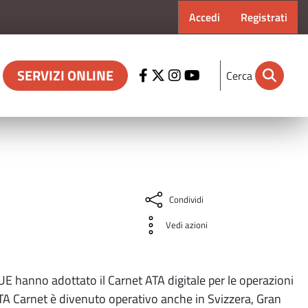
Menu profilo ut
Accedi
Registrati
SERVIZI ONLINE
Cerca
Condividi
Vedi azioni
UE hanno adottato il Carnet ATA digitale per le operazioni
-ATA Carnet è divenuto operativo anche in Svizzera, Gran