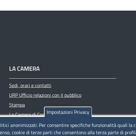
LA CAMERA
Sedi, orari e contatti
URP Ufficio relazioni con il pubblico
Stampa
Impostazioni Privacy
La Camera di Commercio oggi
Azienda speciale PromoFirenze
litici anonimizzati. Per consentire specifiche funzionalità quali la 
enso, cookie di terze parti che consentono alla terza parte di profi
Siti tematici