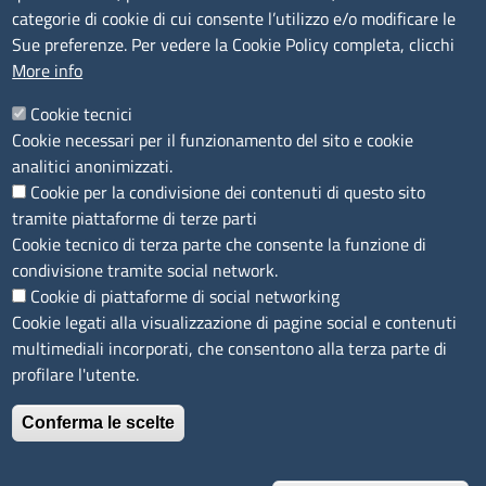
Segnalazioni Whistleblowing
categorie di cookie di cui consente l’utilizzo e/o modificare le
Accessibilità
Sue preferenze. Per vedere la Cookie Policy completa, clicchi
More info
IBAN e pagamenti informatici
Informative privacy e cookie
Cookie tecnici
Cookie necessari per il funzionamento del sito e cookie
Verifiche PA
analitici anonimizzati.
Attuazione misure PNRR
Cookie per la condivisione dei contenuti di questo sito
Modulistica
tramite piattaforme di terze parti
Cookie tecnico di terza parte che consente la funzione di
condivisione tramite social network.
SEGUICI SU
Cookie di piattaforme di social networking
Cookie legati alla visualizzazione di pagine social e contenuti
multimediali incorporati, che consentono alla terza parte di
profilare l'utente.
Conferma le scelte