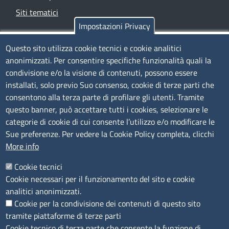
Siti tematici
Impostazioni Privacy
TRASPARENZA
Questo sito utilizza cookie tecnici e cookie analitici
anonimizzati. Per consentire specifiche funzionalità quali la
Albo Online
condivisione e/o la visione di contenuti, possono essere
Amministrazione trasparente
installati, solo previo Suo consenso, cookie di terze parti che
consentono alla terza parte di profilare gli utenti. Tramite
Bandi e concorsi
questo banner, può accettare tutti i cookies, selezionare le
Segnalazioni Whistleblowing
categorie di cookie di cui consente l’utilizzo e/o modificare le
Accessibilità
Sue preferenze. Per vedere la Cookie Policy completa, clicchi
More info
IBAN e pagamenti informatici
Informative privacy e cookie
Cookie tecnici
Cookie necessari per il funzionamento del sito e cookie
Verifiche PA
analitici anonimizzati.
Attuazione misure PNRR
Cookie per la condivisione dei contenuti di questo sito
Modulistica
tramite piattaforme di terze parti
Cookie tecnico di terza parte che consente la funzione di