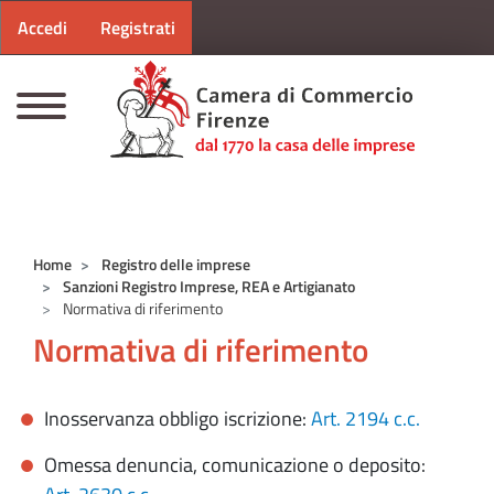
Menu profilo utente
Salta al contenuto principale
Accedi
Registrati
CAMERE DI COMMERCIO D'ITALIA
Home
Registro delle imprese
Sanzioni Registro Imprese, REA e Artigianato
Normativa di riferimento
Normativa di riferimento
Inosservanza obbligo iscrizione:
Art. 2194
c.c.
Omessa denuncia, comunicazione o deposito: