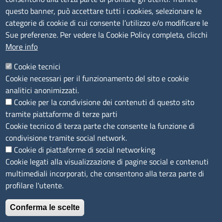
Bandi e concorsi
questo banner, può accettare tutti i cookies, selezionare le
Segnalazioni Whistleblowing
categorie di cookie di cui consente l’utilizzo e/o modificare le
Accessibilità
Sue preferenze. Per vedere la Cookie Policy completa, clicchi
More info
IBAN e pagamenti informatici
Informative privacy e cookie
Cookie tecnici
Cookie necessari per il funzionamento del sito e cookie
Verifiche PA
analitici anonimizzati.
Attuazione misure PNRR
Cookie per la condivisione dei contenuti di questo sito
Modulistica
tramite piattaforme di terze parti
Cookie tecnico di terza parte che consente la funzione di
condivisione tramite social network.
SEGUICI SU
Cookie di piattaforme di social networking
Cookie legati alla visualizzazione di pagine social e contenuti
multimediali incorporati, che consentono alla terza parte di
profilare l'utente.
Conferma le scelte