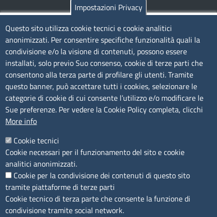
Impostazioni Privacy
TRASPARENZA
Questo sito utilizza cookie tecnici e cookie analitici
anonimizzati. Per consentire specifiche funzionalità quali la
Albo Online
condivisione e/o la visione di contenuti, possono essere
Amministrazione trasparente
installati, solo previo Suo consenso, cookie di terze parti che
consentono alla terza parte di profilare gli utenti. Tramite
Bandi e concorsi
questo banner, può accettare tutti i cookies, selezionare le
Segnalazioni Whistleblowing
categorie di cookie di cui consente l’utilizzo e/o modificare le
Accessibilità
Sue preferenze. Per vedere la Cookie Policy completa, clicchi
More info
IBAN e pagamenti informatici
Informative privacy e cookie
Cookie tecnici
Cookie necessari per il funzionamento del sito e cookie
Verifiche PA
analitici anonimizzati.
Attuazione misure PNRR
Cookie per la condivisione dei contenuti di questo sito
Modulistica
tramite piattaforme di terze parti
Cookie tecnico di terza parte che consente la funzione di
condivisione tramite social network.
SEGUICI SU