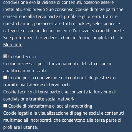
condivisione e/o la visione di contenuti, possono essere
Amministrazione trasparente
installati, solo previo Suo consenso, cookie di terze parti che
consentono alla terza parte di profilare gli utenti. Tramite
Bandi e concorsi
questo banner, può accettare tutti i cookies, selezionare le
Segnalazioni Whistleblowing
categorie di cookie di cui consente l’utilizzo e/o modificare le
Accessibilità
Sue preferenze. Per vedere la Cookie Policy completa, clicchi
More info
IBAN e pagamenti informatici
Informative privacy e cookie
Cookie tecnici
Cookie necessari per il funzionamento del sito e cookie
Verifiche PA
analitici anonimizzati.
Attuazione misure PNRR
Cookie per la condivisione dei contenuti di questo sito
Modulistica
tramite piattaforme di terze parti
Cookie tecnico di terza parte che consente la funzione di
condivisione tramite social network.
SEGUICI SU
Cookie di piattaforme di social networking
Cookie legati alla visualizzazione di pagine social e contenuti
multimediali incorporati, che consentono alla terza parte di
profilare l'utente.