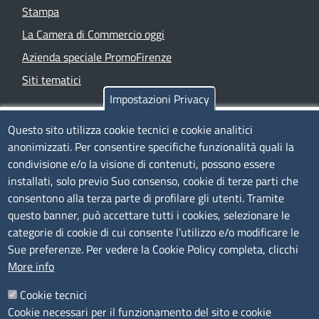
Stampa
La Camera di Commercio oggi
Azienda speciale PromoFirenze
Siti tematici
Impostazioni Privacy
TRASPARENZA
Questo sito utilizza cookie tecnici e cookie analitici
anonimizzati. Per consentire specifiche funzionalità quali la
Albo Online
condivisione e/o la visione di contenuti, possono essere
Amministrazione trasparente
installati, solo previo Suo consenso, cookie di terze parti che
consentono alla terza parte di profilare gli utenti. Tramite
Bandi e concorsi
questo banner, può accettare tutti i cookies, selezionare le
Segnalazioni Whistleblowing
categorie di cookie di cui consente l’utilizzo e/o modificare le
Accessibilità
Sue preferenze. Per vedere la Cookie Policy completa, clicchi
More info
IBAN e pagamenti informatici
Informative privacy e cookie
Cookie tecnici
Cookie necessari per il funzionamento del sito e cookie
Verifiche PA