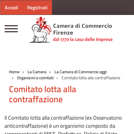
Menu profilo utente
Salta al contenuto principale
Accedi
Registrati
CAMERE DI COMMERCIO D'ITALIA
Home
La Camera
La Camera di Commercio oggi
Organismi e comitati
Comitato lotta alla contraffazione
Comitato lotta alla
contraffazione
Il Comitato lotta alla contraffazione (ex Osservatorio
anticontraffazione) è un organismo composto da
rappresentanti di MISE, Prefettura, Polizia di Stato,