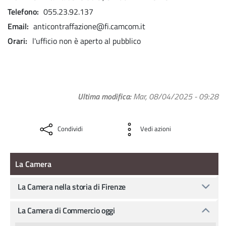
Telefono
055.23.92.137
Email
anticontraffazione@fi.camcom.it
Orari
l'ufficio non è aperto al pubblico
Ultima modifica
Mar, 08/04/2025 - 09:28
Condividi
Vedi azioni
La camera
La Camera
La Camera nella storia di Firenze
La Camera di Commercio oggi