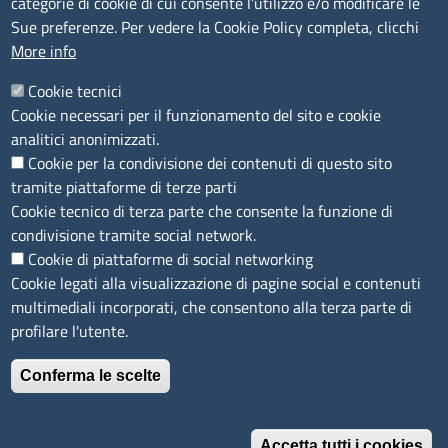
categorie di cookie di cui consente l’utilizzo e/o modificare le
Accessibilità
Sue preferenze. Per vedere la Cookie Policy completa, clicchi
More info
IBAN e pagamenti informatici
Informative privacy e cookie
Cookie tecnici
Cookie necessari per il funzionamento del sito e cookie
Verifiche PA
analitici anonimizzati.
Attuazione misure PNRR
Cookie per la condivisione dei contenuti di questo sito
Modulistica
tramite piattaforme di terze parti
Cookie tecnico di terza parte che consente la funzione di
condivisione tramite social network.
SEGUICI SU
Cookie di piattaforme di social networking
Cookie legati alla visualizzazione di pagine social e contenuti
multimediali incorporati, che consentono alla terza parte di
profilare l'utente.
Conferma le scelte
Accetta tutti i cookies