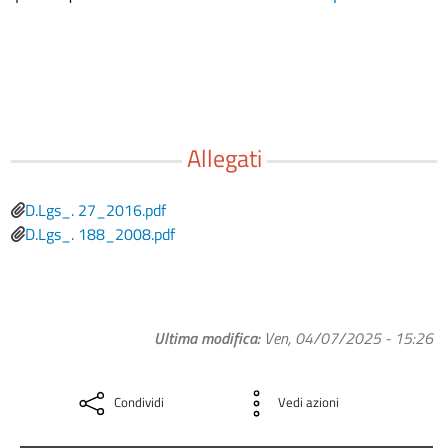
Allegati
File
D.Lgs_. 27_2016.pdf
File
D.Lgs_. 188_2008.pdf
Ultima modifica
Ven, 04/07/2025 - 15:26
Condividi
Vedi azioni