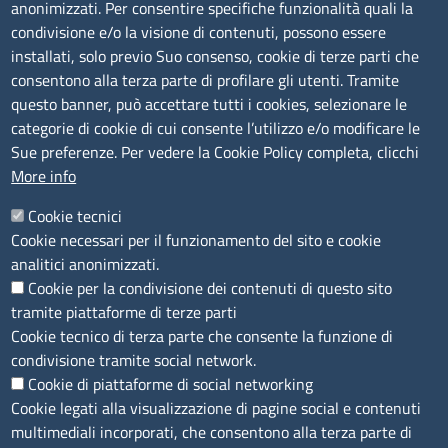
anonimizzati. Per consentire specifiche funzionalità quali la
Albo Online
condivisione e/o la visione di contenuti, possono essere
Amministrazione trasparente
installati, solo previo Suo consenso, cookie di terze parti che
consentono alla terza parte di profilare gli utenti. Tramite
Bandi e concorsi
questo banner, può accettare tutti i cookies, selezionare le
Segnalazioni Whistleblowing
categorie di cookie di cui consente l’utilizzo e/o modificare le
Accessibilità
Sue preferenze. Per vedere la Cookie Policy completa, clicchi
More info
IBAN e pagamenti informatici
Informative privacy e cookie
Cookie tecnici
Cookie necessari per il funzionamento del sito e cookie
Verifiche PA
analitici anonimizzati.
Attuazione misure PNRR
Cookie per la condivisione dei contenuti di questo sito
Modulistica
tramite piattaforme di terze parti
Cookie tecnico di terza parte che consente la funzione di
condivisione tramite social network.
SEGUICI SU
Cookie di piattaforme di social networking
Cookie legati alla visualizzazione di pagine social e contenuti
multimediali incorporati, che consentono alla terza parte di