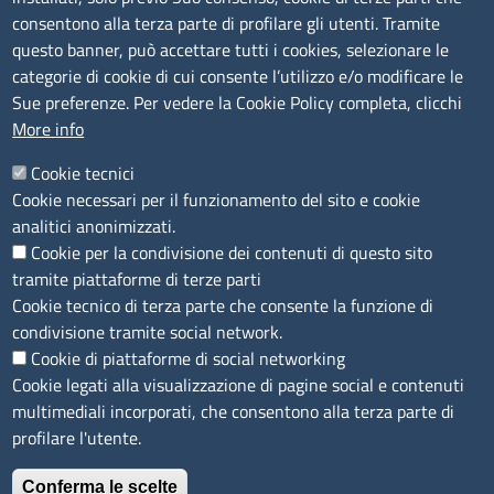
Albo Online
consentono alla terza parte di profilare gli utenti. Tramite
Amministrazione trasparente
questo banner, può accettare tutti i cookies, selezionare le
Bandi e concorsi
categorie di cookie di cui consente l’utilizzo e/o modificare le
Sue preferenze. Per vedere la Cookie Policy completa, clicchi
Segnalazioni Whistleblowing
More info
Accessibilità
IBAN e pagamenti informatici
Cookie tecnici
Informative privacy e cookie
Cookie necessari per il funzionamento del sito e cookie
Verifiche PA
analitici anonimizzati.
Attuazione misure PNRR
Cookie per la condivisione dei contenuti di questo sito
Modulistica
tramite piattaforme di terze parti
Cookie tecnico di terza parte che consente la funzione di
SEGUICI SU
condivisione tramite social network.
Cookie di piattaforme di social networking
Cookie legati alla visualizzazione di pagine social e contenuti
multimediali incorporati, che consentono alla terza parte di
profilare l'utente.
Conferma le scelte