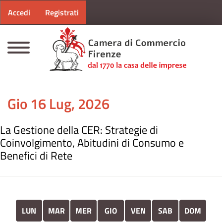
Menu profilo utente
Salta al contenuto principale
Accedi
Registrati
CAMERE DI COMMERCIO D'ITALIA
Gio 16 Lug, 2026
La Gestione della CER: Strategie di
Coinvolgimento, Abitudini di Consumo e
Benefici di Rete
LUN
MAR
MER
GIO
VEN
SAB
DOM