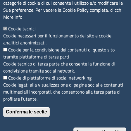
Bandi e concorsi
categorie di cookie di cui consente l’utilizzo e/o modificare le
Sue preferenze. Per vedere la Cookie Policy completa, clicchi
Segnalazioni Whistleblowing
More info
Accessibilità
IBAN e pagamenti informatici
Cookie tecnici
Informative privacy e cookie
Cookie necessari per il funzionamento del sito e cookie
Verifiche PA
analitici anonimizzati.
Attuazione misure PNRR
Cookie per la condivisione dei contenuti di questo sito
Modulistica
tramite piattaforme di terze parti
Cookie tecnico di terza parte che consente la funzione di
SEGUICI SU
condivisione tramite social network.
Cookie di piattaforme di social networking
Cookie legati alla visualizzazione di pagine social e contenuti
multimediali incorporati, che consentono alla terza parte di
profilare l'utente.
Conferma le scelte