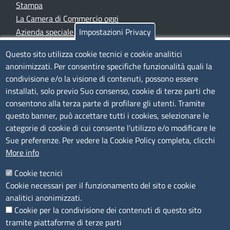
Stampa
La Camera di Commercio oggi
Azienda speciale PromoFirenze
Impostazioni Privacy
Siti tematici
Questo sito utilizza cookie tecnici e cookie analitici
anonimizzati. Per consentire specifiche funzionalità quali la
TRASPARENZA
condivisione e/o la visione di contenuti, possono essere
installati, solo previo Suo consenso, cookie di terze parti che
Albo Online
consentono alla terza parte di profilare gli utenti. Tramite
Amministrazione trasparente
questo banner, può accettare tutti i cookies, selezionare le
Bandi e concorsi
categorie di cookie di cui consente l’utilizzo e/o modificare le
Sue preferenze. Per vedere la Cookie Policy completa, clicchi
Segnalazioni Whistleblowing
More info
Accessibilità
IBAN e pagamenti informatici
Cookie tecnici
Informative privacy e cookie
Cookie necessari per il funzionamento del sito e cookie
Verifiche PA
analitici anonimizzati.
Attuazione misure PNRR
Cookie per la condivisione dei contenuti di questo sito
Modulistica
tramite piattaforme di terze parti