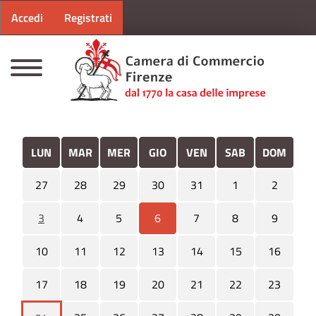
Menu profilo utente
Salta al contenuto principale
Accedi
Registrati
CAMERE DI COMMERCIO D'ITALIA
LUN
MAR
MER
GIO
VEN
SAB
DOM
27
28
29
30
31
1
2
3
4
5
6
7
8
9
10
11
12
13
14
15
16
17
18
19
20
21
22
23