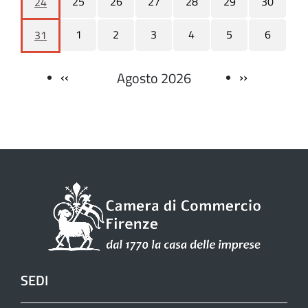
25
26
27
28
29
30
24
1
2
3
4
5
6
31
‹‹
››
Agosto 2026
Paginazione
SEDI