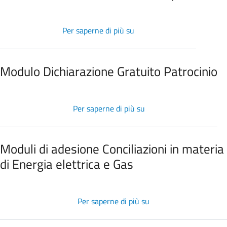
Per saperne di più su
Domanda
avvio
mediazione
trasporti
Modulo Dichiarazione Gratuito Patrocinio
Per saperne di più su
Modulo
Dichiarazione
Gratuito
Patrocinio
Moduli di adesione Conciliazioni in materia
di Energia elettrica e Gas
Per saperne di più su
Moduli
di
adesione