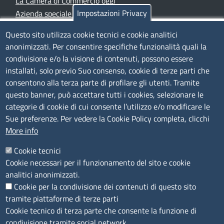
La Camera di Commercio oggi
Impostazioni Privacy
Azienda speciale PromoFirenze
Siti tematici
Questo sito utilizza cookie tecnici e cookie analitici
anonimizzati. Per consentire specifiche funzionalità quali la
TRASPARENZA
condivisione e/o la visione di contenuti, possono essere
installati, solo previo Suo consenso, cookie di terze parti che
Albo Online
consentono alla terza parte di profilare gli utenti. Tramite
Amministrazione trasparente
questo banner, può accettare tutti i cookies, selezionare le
Bandi e concorsi
categorie di cookie di cui consente l’utilizzo e/o modificare le
Sue preferenze. Per vedere la Cookie Policy completa, clicchi
Segnalazioni Whistleblowing
More info
Accessibilità
IBAN e pagamenti informatici
Cookie tecnici
Informative privacy e cookie
Cookie necessari per il funzionamento del sito e cookie
Verifiche PA
analitici anonimizzati.
Attuazione misure PNRR
Cookie per la condivisione dei contenuti di questo sito
Modulistica
tramite piattaforme di terze parti
Cookie tecnico di terza parte che consente la funzione di
SEGUICI SU
condivisione tramite social network.