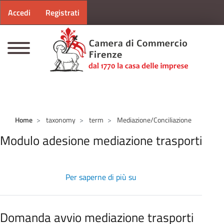
Menu profilo utente
Salta al contenuto principale
Accedi
Registrati
CAMERE DI COMMERCIO D'ITALIA
Home
taxonomy
term
Mediazione/Conciliazione
Modulo adesione mediazione trasporti
Per saperne di più su
Modulo
adesione
mediazione
trasporti
Domanda avvio mediazione trasporti