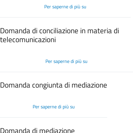
e
Per saperne di più su
Modulo
gas
di
risposta
ad
Domanda di conciliazione in materia di
invito
telecomunicazioni
in
mediazione
Per saperne di più su
Domanda
di
conciliazione
in
Domanda congiunta di mediazione
materia
di
telecomunicazioni
Per saperne di più su
Domanda
congiunta
di
mediazione
Domanda di mediazione