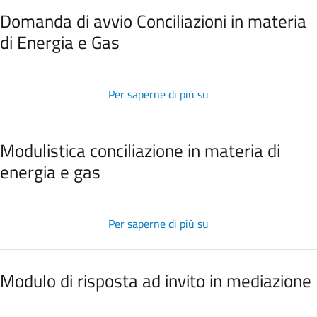
Conciliazioni
Domanda di avvio Conciliazioni in materia
in
di Energia e Gas
materia
di
Energia
Per saperne di più su
Domanda
elettrica
di
e
avvio
Gas
Conciliazioni
Modulistica conciliazione in materia di
in
energia e gas
materia
di
Energia
Per saperne di più su
Modulistica
e
conciliazione
Gas
in
materia
Modulo di risposta ad invito in mediazione
di
energia