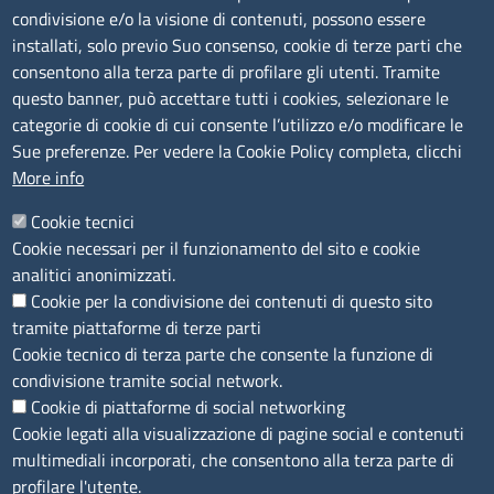
Albo Online
condivisione e/o la visione di contenuti, possono essere
Amministrazione trasparente
installati, solo previo Suo consenso, cookie di terze parti che
consentono alla terza parte di profilare gli utenti. Tramite
Bandi e concorsi
questo banner, può accettare tutti i cookies, selezionare le
Segnalazioni Whistleblowing
categorie di cookie di cui consente l’utilizzo e/o modificare le
Accessibilità
Sue preferenze. Per vedere la Cookie Policy completa, clicchi
More info
IBAN e pagamenti informatici
Informative privacy e cookie
Cookie tecnici
Cookie necessari per il funzionamento del sito e cookie
Verifiche PA
analitici anonimizzati.
Attuazione misure PNRR
Cookie per la condivisione dei contenuti di questo sito
Modulistica
tramite piattaforme di terze parti
Cookie tecnico di terza parte che consente la funzione di
condivisione tramite social network.
SEGUICI SU
Cookie di piattaforme di social networking
Cookie legati alla visualizzazione di pagine social e contenuti
multimediali incorporati, che consentono alla terza parte di
profilare l'utente.