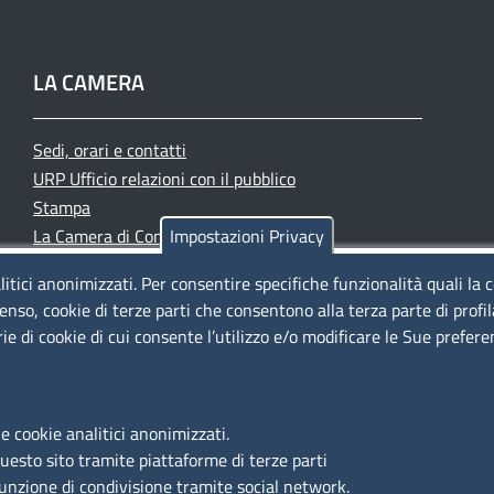
LA CAMERA
Sedi, orari e contatti
URP Ufficio relazioni con il pubblico
Stampa
La Camera di Commercio oggi
Impostazioni Privacy
Azienda speciale PromoFirenze
litici anonimizzati. Per consentire specifiche funzionalità quali la 
Siti tematici
enso, cookie di terze parti che consentono alla terza parte di profi
rie di cookie di cui consente l’utilizzo e/o modificare le Sue prefer
e cookie analitici anonimizzati.
questo sito tramite piattaforme di terze parti
funzione di condivisione tramite social network.