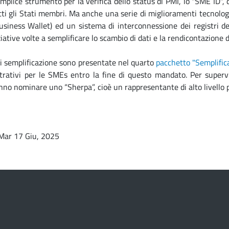
plice strumento per la verifica dello status di PMI, lo "SME ID", d
ti gli Stati membri. Ma anche una serie di miglioramenti tecnologic
siness Wallet) ed un sistema di interconnessione dei registri del
ziative volte a semplificare lo scambio di dati e la rendicontazione d
i semplificazione sono presentate nel quarto
pacchetto "Semplific
trativi per le SMEs entro la fine di questo mandato. Per supervis
o nominare uno “Sherpa”, cioè un rappresentante di alto livello p
Mar 17 Giu, 2025