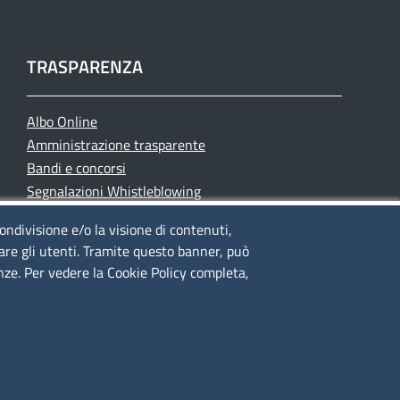
TRASPARENZA
Albo Online
Amministrazione trasparente
Bandi e concorsi
Segnalazioni Whistleblowing
Accessibilità
condivisione e/o la visione di contenuti,
IBAN e pagamenti informatici
lare gli utenti. Tramite questo banner, può
Informative privacy e cookie
enze. Per vedere la Cookie Policy completa,
Verifiche PA
Attuazione misure PNRR
Modulistica