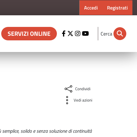
Menu profilo ut
Accedi
Registrati
SERVIZI ONLINE
Cerca
Condividi
Vedi azioni
semplice, solido e senza soluzione di continuità