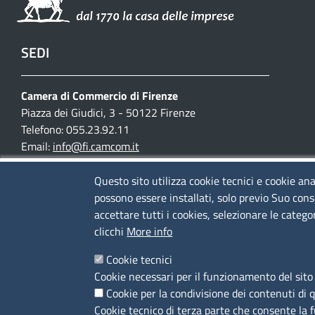
SEDI
Camera di Commercio di Firenze
Piazza dei Giudici, 3 - 50122 Firenze
Telefono: 055.23.92.11
Email:
info@fi.camcom.it
Posta elettronica certificata:
cciaa.firenze@fi.legalmail.camcom.it
Questo sito utilizza cookie tecnici e cookie ana
possono essere installati, solo previo Suo cons
Partita IVA 03097420487
accettare tutti i cookies, selezionare le catego
Codice fiscale 80002690487
clicchi
More info
Cookie tecnici
Mappa del sito
Cookie necessari per il funzionamento del sito 
Accesso riservato
Cookie per la condivisione dei contenuti di 
Cookie tecnico di terza parte che consente la 