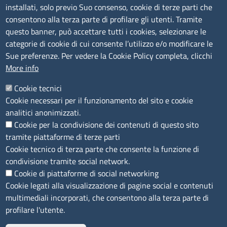
installati, solo previo Suo consenso, cookie di terze parti che
Albo Online
consentono alla terza parte di profilare gli utenti. Tramite
Amministrazione trasparente
questo banner, può accettare tutti i cookies, selezionare le
Bandi e concorsi
categorie di cookie di cui consente l’utilizzo e/o modificare le
Sue preferenze. Per vedere la Cookie Policy completa, clicchi
Segnalazioni Whistleblowing
More info
Accessibilità
IBAN e pagamenti informatici
Cookie tecnici
Informative privacy e cookie
Cookie necessari per il funzionamento del sito e cookie
Verifiche PA
analitici anonimizzati.
Attuazione misure PNRR
Cookie per la condivisione dei contenuti di questo sito
Modulistica
tramite piattaforme di terze parti
Cookie tecnico di terza parte che consente la funzione di
SEGUICI SU
condivisione tramite social network.
Cookie di piattaforme di social networking
Cookie legati alla visualizzazione di pagine social e contenuti
multimediali incorporati, che consentono alla terza parte di
profilare l'utente.