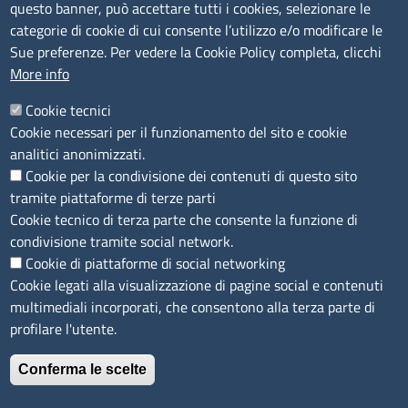
Amministrazione trasparente
questo banner, può accettare tutti i cookies, selezionare le
Bandi e concorsi
categorie di cookie di cui consente l’utilizzo e/o modificare le
Sue preferenze. Per vedere la Cookie Policy completa, clicchi
Segnalazioni Whistleblowing
More info
Accessibilità
IBAN e pagamenti informatici
Cookie tecnici
Informative privacy e cookie
Cookie necessari per il funzionamento del sito e cookie
Verifiche PA
analitici anonimizzati.
Attuazione misure PNRR
Cookie per la condivisione dei contenuti di questo sito
Modulistica
tramite piattaforme di terze parti
Cookie tecnico di terza parte che consente la funzione di
SEGUICI SU
condivisione tramite social network.
Cookie di piattaforme di social networking
Cookie legati alla visualizzazione di pagine social e contenuti
multimediali incorporati, che consentono alla terza parte di
profilare l'utente.
Conferma le scelte