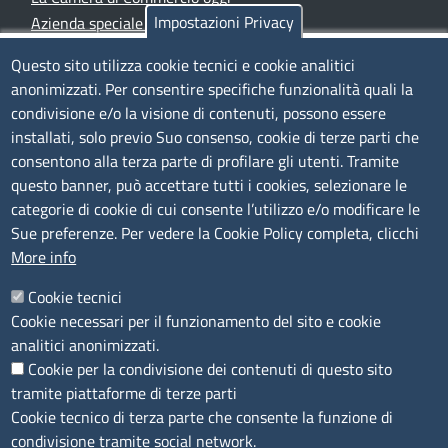
Impostazioni Privacy
Azienda speciale PromoFirenze
Siti tematici
Questo sito utilizza cookie tecnici e cookie analitici
anonimizzati. Per consentire specifiche funzionalità quali la
TRASPARENZA
condivisione e/o la visione di contenuti, possono essere
installati, solo previo Suo consenso, cookie di terze parti che
Albo Online
consentono alla terza parte di profilare gli utenti. Tramite
Amministrazione trasparente
questo banner, può accettare tutti i cookies, selezionare le
Bandi e concorsi
categorie di cookie di cui consente l’utilizzo e/o modificare le
Sue preferenze. Per vedere la Cookie Policy completa, clicchi
Segnalazioni Whistleblowing
More info
Accessibilità
IBAN e pagamenti informatici
Cookie tecnici
Informative privacy e cookie
Cookie necessari per il funzionamento del sito e cookie
Verifiche PA
analitici anonimizzati.
Attuazione misure PNRR
Cookie per la condivisione dei contenuti di questo sito
Modulistica
tramite piattaforme di terze parti
Cookie tecnico di terza parte che consente la funzione di
SEGUICI SU
condivisione tramite social network.