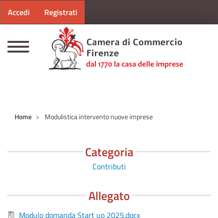
Menu profilo utente
Salta al contenuto principale
Accedi
Registrati
CAMERE DI COMMERCIO D'ITALIA
Home
Modulistica intervento nuove imprese
Categoria
Contributi
Allegato
Modulo domanda Start up 2025.docx