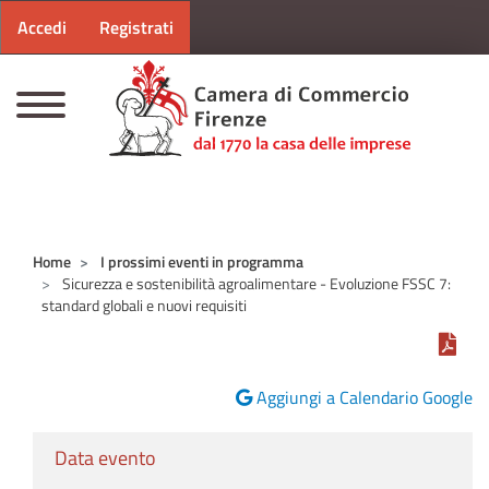
Menu profilo utente
Salta al contenuto principale
Accedi
Registrati
CAMERE DI COMMERCIO D'ITALIA
Home
I prossimi eventi in programma
Sicurezza e sostenibilità agroalimentare - Evoluzione FSSC 7:
standard globali e nuovi requisiti
Aggiungi a Calendario Google
Data evento