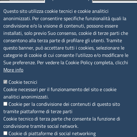
Siti tematici
Questo sito utilizza cookie tecnici e cookie analitici
anonimizzati. Per consentire specifiche funzionalità quali la
TRASPARENZA
condivisione e/o la visione di contenuti, possono essere
installati, solo previo Suo consenso, cookie di terze parti che
Albo Online
consentono alla terza parte di profilare gli utenti. Tramite
Amministrazione trasparente
questo banner, può accettare tutti i cookies, selezionare le
Bandi e concorsi
categorie di cookie di cui consente l’utilizzo e/o modificare le
Sue preferenze. Per vedere la Cookie Policy completa, clicchi
Segnalazioni Whistleblowing
More info
Accessibilità
IBAN e pagamenti informatici
Cookie tecnici
Informative privacy e cookie
Cookie necessari per il funzionamento del sito e cookie
Verifiche PA
analitici anonimizzati.
Attuazione misure PNRR
Cookie per la condivisione dei contenuti di questo sito
Modulistica
tramite piattaforme di terze parti
Cookie tecnico di terza parte che consente la funzione di
SEGUICI SU
condivisione tramite social network.
Cookie di piattaforme di social networking