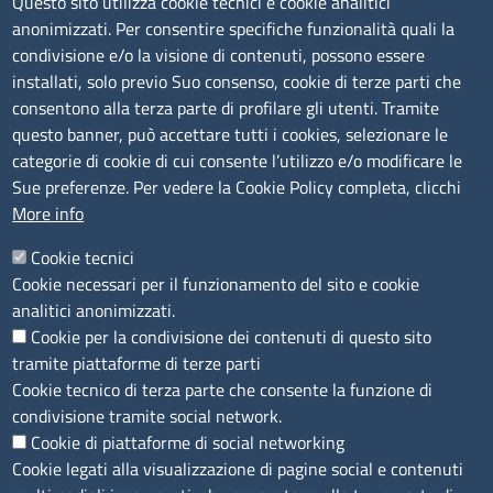
Questo sito utilizza cookie tecnici e cookie analitici
anonimizzati. Per consentire specifiche funzionalità quali la
TRASPARENZA
condivisione e/o la visione di contenuti, possono essere
installati, solo previo Suo consenso, cookie di terze parti che
Albo Online
consentono alla terza parte di profilare gli utenti. Tramite
Amministrazione trasparente
questo banner, può accettare tutti i cookies, selezionare le
Bandi e concorsi
categorie di cookie di cui consente l’utilizzo e/o modificare le
Sue preferenze. Per vedere la Cookie Policy completa, clicchi
Segnalazioni Whistleblowing
More info
Accessibilità
IBAN e pagamenti informatici
Cookie tecnici
Informative privacy e cookie
Cookie necessari per il funzionamento del sito e cookie
Verifiche PA
analitici anonimizzati.
Attuazione misure PNRR
Cookie per la condivisione dei contenuti di questo sito
Modulistica
tramite piattaforme di terze parti
Cookie tecnico di terza parte che consente la funzione di
SEGUICI SU
condivisione tramite social network.
Cookie di piattaforme di social networking
Cookie legati alla visualizzazione di pagine social e contenuti