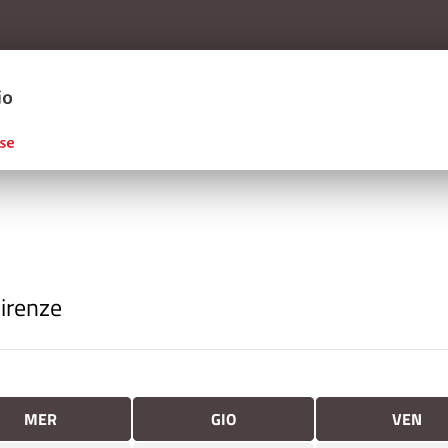
Salta al contenuto principale
ERCIO D'ITALIA
Firenze
MER
GIO
VEN