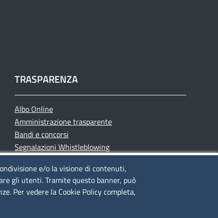
TRASPARENZA
Albo Online
Amministrazione trasparente
Bandi e concorsi
Segnalazioni Whistleblowing
Accessibilità
condivisione e/o la visione di contenuti,
IBAN e pagamenti informatici
lare gli utenti. Tramite questo banner, può
Informative privacy e cookie
enze. Per vedere la Cookie Policy completa,
Verifiche PA
Attuazione misure PNRR