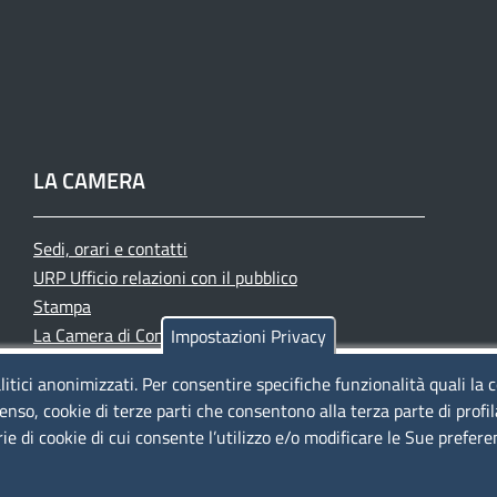
LA CAMERA
Sedi, orari e contatti
URP Ufficio relazioni con il pubblico
Stampa
La Camera di Commercio oggi
Impostazioni Privacy
Azienda speciale PromoFirenze
litici anonimizzati. Per consentire specifiche funzionalità quali la 
Siti tematici
enso, cookie di terze parti che consentono alla terza parte di profi
rie di cookie di cui consente l’utilizzo e/o modificare le Sue prefer